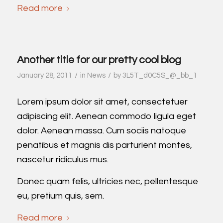
Read more
Another title for our pretty cool blog
/
/
January 28, 2011
in
News
by
3L5T_d0C5S_@_bb_1
Lorem ipsum dolor sit amet, consectetuer
adipiscing elit. Aenean commodo ligula eget
dolor. Aenean massa. Cum sociis natoque
penatibus et magnis dis parturient montes,
nascetur ridiculus mus.
Donec quam felis, ultricies nec, pellentesque
eu, pretium quis, sem.
Read more