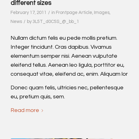
different sizes
/
February 17, 2011
in
Frontpage Article
,
Images
,
/
News
by
3L5T_d0C5S_@_bb_1
Nullam dictum felis eu pede mollis pretium.
Integer tincidunt. Cras dapibus. Vivamus
elementum semper nisi. Aenean vulputate
eleifend tellus. Aenean leo ligula, porttitor eu,
consequat vitae, eleifend ac, enim. Aliquam lor
Donec quam felis, ultricies nec, pellentesque
eu, pretium quis, sem.
Read more