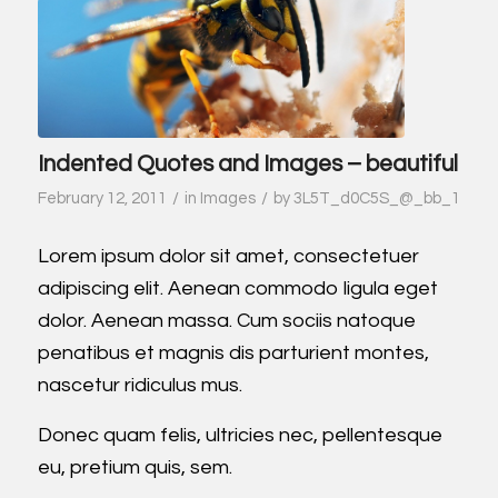
Indented Quotes and Images – beautiful
/
/
February 12, 2011
in
Images
by
3L5T_d0C5S_@_bb_1
Lorem ipsum dolor sit amet, consectetuer
adipiscing elit. Aenean commodo ligula eget
dolor. Aenean massa. Cum sociis natoque
penatibus et magnis dis parturient montes,
nascetur ridiculus mus.
Donec quam felis, ultricies nec, pellentesque
eu, pretium quis, sem.