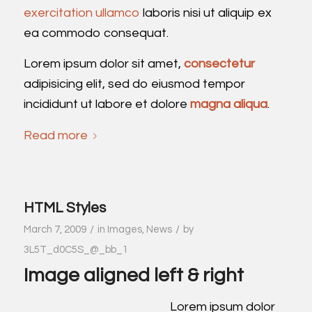
exercitation ullamco
laboris nisi ut aliquip ex
ea commodo consequat.
Lorem ipsum dolor sit amet,
consectetur
adipisicing elit, sed do eiusmod tempor
incididunt ut labore et dolore
magna aliqua
.
Read more
HTML Styles
/
/
March 7, 2009
in
Images
,
News
by
3L5T_d0C5S_@_bb_1
Image aligned left & right
Lorem ipsum dolor