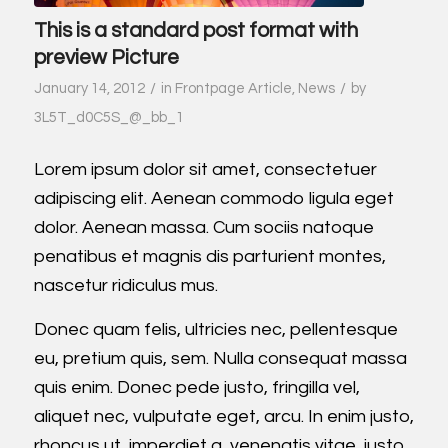
This is a standard post format with
preview Picture
/
/
January 14, 2012
in
Frontpage Article
,
News
by
3L5T_d0C5S_@_bb_1
Lorem ipsum dolor sit amet, consectetuer
adipiscing elit. Aenean commodo ligula eget
dolor. Aenean massa. Cum sociis natoque
penatibus et magnis dis parturient montes,
nascetur ridiculus mus.
Donec quam felis, ultricies nec, pellentesque
eu, pretium quis, sem. Nulla consequat massa
quis enim. Donec pede justo, fringilla vel,
aliquet nec, vulputate eget, arcu. In enim justo,
rhoncus ut, imperdiet a, venenatis vitae, justo.