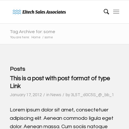
Tag Archive for: some
You are here:
Home
/
some
Posts
This is a post with post format of type
Link
/
/
January 17, 2012
in
News
by
3L5T_d0C5S_@_bb_1
Lorem ipsum dolor sit amet, consectetuer
adipiscing elit. Aenean commodo ligula eget
dolor. Aenean massa. Cum sociis natoque