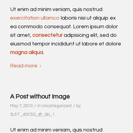
Ut enim ad minim veniam, quis nostrud
exercitation ullamco
laboris nisi ut aliquip ex
ea commodo consequat. Lorem ipsum dolor
sit amet,
consectetur
adipisicing elit, sed do
eiusmod tempor incididunt ut labore et dolore
magna aliqua
.
Read more
A Post without Image
/
/
May 7, 2010
in
Uncategorized
by
3L5T_d0C5S_@_bb_1
Ut enim ad minim veniam, quis nostrud